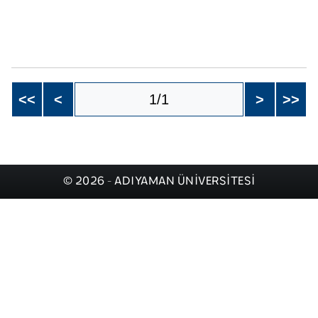
<<
<
1/1
>
>>
© 2026 - ADIYAMAN ÜNİVERSİTESİ