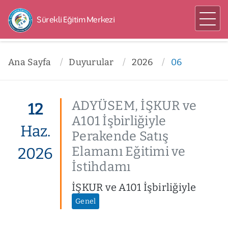
Sürekli Eğitim Merkezi
Ana Sayfa
Duyurular
2026
06
ADYÜSEM, İŞKUR ve
12
A101 İşbirliğiyle
Haz.
Perakende Satış
Elamanı Eğitimi ve
2026
İstihdamı
İŞKUR ve A101 İşbirliğiyle
Genel