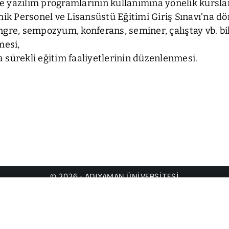
 ile yazılım programlarının kullanımına yönelik kursl
k Personel ve Lisansüstü Eğitimi Giriş Sınavı’na dö
ngre, sempozyum, konferans, seminer, çalıştay vb. bi
mesi,
 sürekli eğitim faaliyetlerinin düzenlenmesi.
© 2026 - ADIYAMAN ÜNİVERSİTESİ