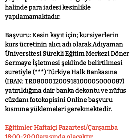
halinde para iadesi kesinlikle
yapılamamaktadır.
Başvuru: Kesin kayıt için; kursiyerlerin
kurs ücretinin alıcı adı olarak Adıyaman
Üniversitesi
Sürekli Eğitim Merkezi Döner
Sermaye İşletmesi şeklinde belirtilmesi
suretiyle
(
***) Türkiye Halk Bankasına
(IBAN: TR080001200918100005000087)
yatırıldığına dair
banka dekontu ve nüfus
cüzdanı fotokopisini Online başvuru
kısmına yüklemeleri gerekmektedir.
Eğitimler Haftaiçi Pazartesi/Çarşamba
18:00-20:00arasında olacaktır.